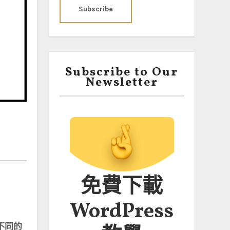
Subscribe to Our
Newsletter
免費下載
WordPress
不同的