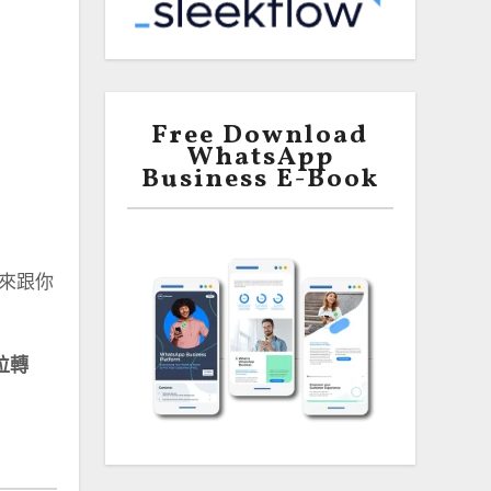
Free Download
WhatsApp
Business E-Book
會來跟你
位轉