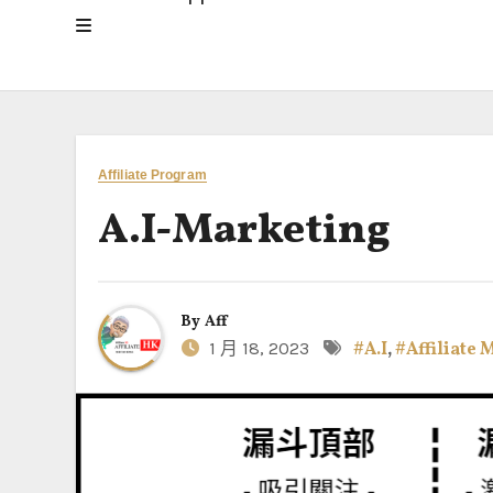
Affiliate Program
A.I-Marketing
By
Aff
1 月 18, 2023
#A.I
,
#Affiliate 