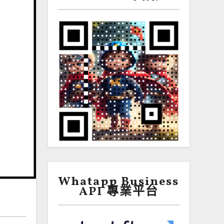
Whatapp Business
API 專業平台