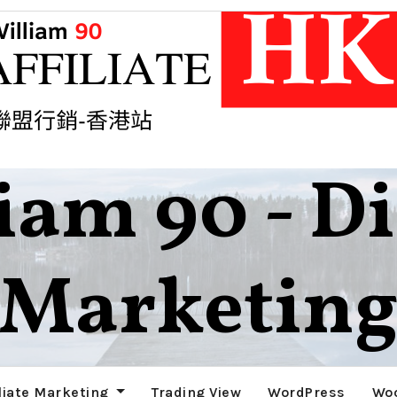
iam 90 - Di
Marketin
數碼行銷網絡 ，E-mail 行銷，聯盟行銷。
iliate Marketing
Trading View
WordPress
Wo