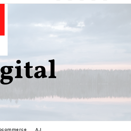
gital
g
ocommerce
A.I