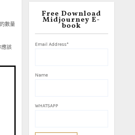
Free Download
Midjourney E-
book
的數量
Email Address*
你應該
Name
WHATSAPP