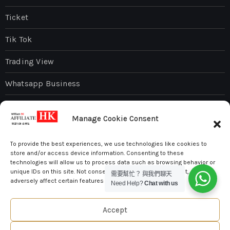
Ticket
Tik Tok
Trading View
Whatsapp Business
WordPress
Manage Cookie Consent
To provide the best experiences, we use technologies like cookies to
store and/or access device information. Consenting to these
technologies will allow us to process data such as browsing behavior or
unique IDs on this site. Not consenting or withdrawing consent, may
William 90 – Digital Marketing
需要幫忙？ 與我們聊天
adversely affect certain features and functions.
Need Help?
Chat with us
數碼行銷網絡 ，E-mail 行銷，聯盟行銷。
Accept