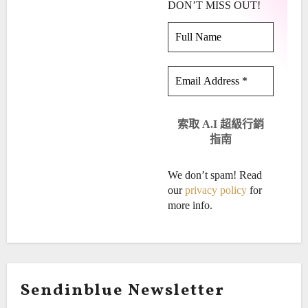
DON’T MISS OUT!
We don’t spam! Read
our
privacy policy
for
more info.
Sendinblue Newsletter