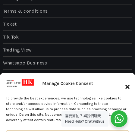
Terms & conditions
Ticket
Tik Tok
Trading View
Whatsapp Business
WordPress
Manage Cookie Consent
To provide the best experiences, we use technologies like cookies to
store and/or access device information. Consenting to these
technologies will allow us to process data such as browsing behavior or
unique IDs on this site. Not consenting or withdrawing consent, may
William 90 – Digital Marketing
需要幫忙？ 與我們聊天
adversely affect certain features and functions.
Need Help?
Chat with us
數碼行銷網絡 ，E-mail 行銷，聯盟行銷。